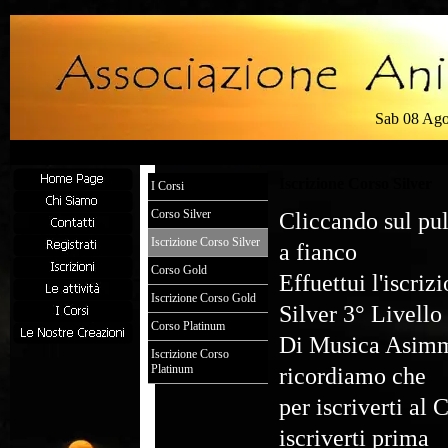
Sab 08 Ag
Iscrizione Corso Silver
I Corsi
Corso Silver
Cliccando sul pul
Iscrizione Corso Silver
a fianco
Corso Gold
Effuettui l'iscriz
Iscrizione Corso Gold
Silver 3° Livello
Corso Platinum
Di Musica Asimme
Iscrizione Corso
Platinum
ricordiamo che
per iscriverti al 
iscriverti prima