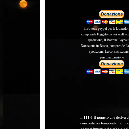
il Bottone paypal per la Donazion
comprende l'oggeto da voi scelto c
spedizione, Il Bottone Paypal 
Donazione in Basso, comprende L'o
spedizione, La consacrazione,
personalizzazione
Il 111 è il numero che deriva d
concordanza temporale tra i mot
e i moti lunari; è il simbolo del