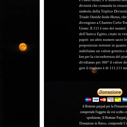
divinità che comanda la creazio
simbolo della Triplice Divinità,
Triade Osiride-
Iside-
Horus, che
divengono a Chartres Cielo-
Ter
Uomo. Il 111 è uno dei numeri p
dell'Antico Egitto, citato in ven
papiri: un altro numero sacro le
proporzione terrestre in quanto
stabiliamo un valore generico 
km per la circonferenza del pia
dividiamo per 360° il valore de
giro il risultato è di 111,111 me
il Bottone paypal per la Donazion
comprende l'oggeto da voi scelto c
spedizione, Il Bottone Paypal 
Donazione in Basso, comprende L'o