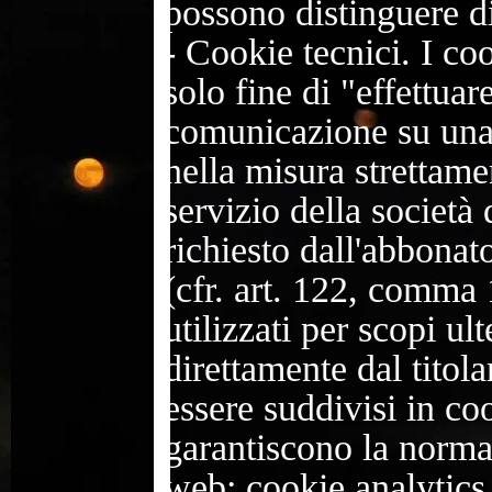
possono distinguere di
-
Cookie tecnici. I cook
solo fine di "effettuar
comunicazione su una 
nella misura strettame
servizio della società
richiesto dall'abbonato
(cfr. art. 122, comma
utilizzati per scopi ul
direttamente dal titol
essere suddivisi in co
garantiscono la normal
web; cookie analytics,