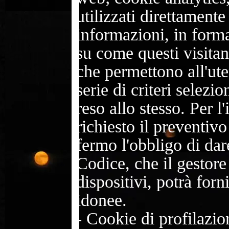
utilizzati direttamente
informazioni, in forma
su come questi visitano
che permettono all'ute
serie di criteri selezio
reso allo stesso. Per l
richiesto il preventiv
fermo l'obbligo di dare
Codice, che il gestore 
dispositivi, potrà forn
idonee.
-
Cookie di profilazion