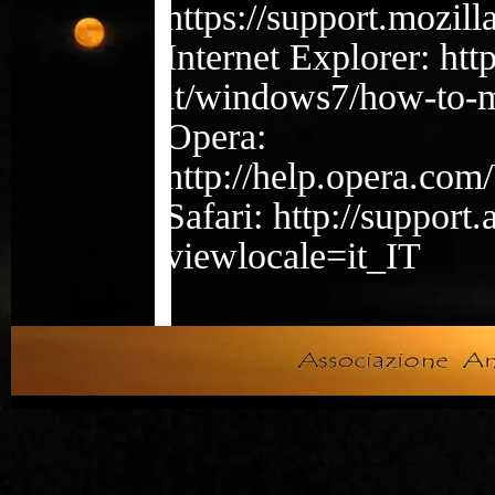
https://support.mozil
Internet Explorer: htt
it/windows7/how-
to-
Opera:
http://help.opera.com
Safari: http://suppor
viewlocale=it_IT