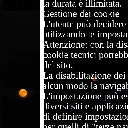
la durata è illimitata.
Gestione dei cookie
L'utente può decidere
utilizzando le imposta
Attenzione: con la disa
cookie tecnici potrebb
del sito.
La disabilitazione dei
alcun modo la navigab
L'impostazione può es
diversi siti e applica
di definire impostazio
per quelli di "terze pa