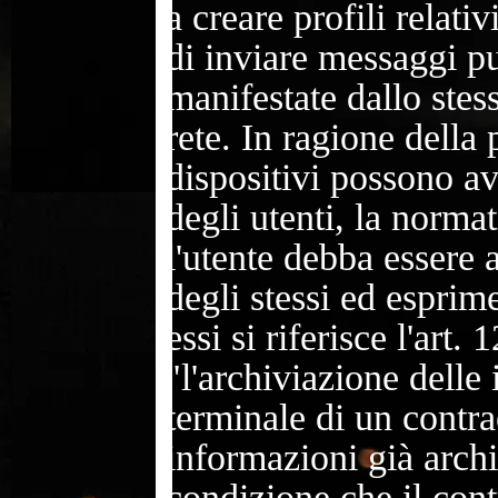
a creare profili relativ
di inviare messaggi pu
manifestate dallo stes
rete. In ragione della 
dispositivi possono av
degli utenti, la norma
l'utente debba essere
degli stessi ed esprim
essi si riferisce l'ar
"l'archiviazione delle
terminale di un contra
informazioni già arch
condizione che il cont